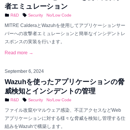
者エミュレーション
R&D
Security
No/Low Code
MITRE CalderaとWazuhを使用してアプリケーションサー
バーへの攻撃者エミュレーションと簡単なインシデントレ
スポンスの実装を行います。
Read more →
Published on
September 6, 2024
Wazuhを使ったアプリケーションの脅
威検知とインシデントの管理
R&D
Security
No/Low Code
ファイル改竄やマルウェア感染、不正アクセスなどWeb
アプリケーションに対する様々な脅威を検知し管理する仕
組みをWazuhで構築します。