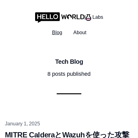
|
Labs
Blog
About
Tech Blog
8
posts published
Published on
January 1, 2025
MITRE CalderaとWazuhを使った攻撃